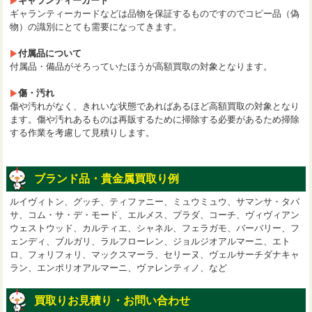
ギャランティーカード
ギャランティーカードなどは品物を保証するものですのでコピー品（偽
物）の識別にとても需要になってきます。
付属品について
付属品・備品がそろっていたほうが高額買取の対象となります。
傷・汚れ
傷や汚れがなく、きれいな状態であればあるほど高額買取の対象となり
ます。傷や汚れあるものは再販するために掃除する必要があるため掃除
する作業を考慮して見積りします。
ブランド品・貴金属買取り例
ルイヴィトン、グッチ、ティファニー、ミュウミュウ、サマンサ・タバ
サ、コム・サ・デ・モード、エルメス、プラダ、コーチ、ヴィヴィアン
ウェストウッド、カルティエ、シャネル、フェラガモ、バーバリー、フ
ェンディ、ブルガリ、ラルフローレン、ジョルジオアルマーニ、エト
ロ、フォリフォリ、マックスマーラ、セリーヌ、ヴェルサーチダナキャ
ラン、エンポリオアルマーニ、ヴァレンティノ、など
買取りお見積り・お問い合わせ