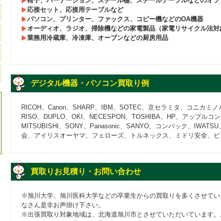
椅子、パーテーション、スチール棚、スチールテーブルなどのオフ
応接セット、応接用テーブルなど
パソコン、プリンター、ファックス、コピー機などのOA機器
オーディオ、ラジオ、掃除機などの家電製品（家電リサイクル法対
業務用冷蔵庫、冷凍庫、オーブンなどの厨房用品
デジタル機器・パソコン買取り例
RICOH、Canon、SHARP、IBM、SOTEC、京セラミタ、コニカミノ
RISO、DUPLO、OKI、NECESPON、TOSHIBA、HP、アップルコン
MITSUBISHI、SONY、Panasonic、SANYO、コンパック、IWA
会、アイリスオーヤマ、フェローズ、トルネックス、ミドリ安全、ビ
買取りお見積り・お問い合わせ
※旭川大学、旭川医科大学などの卒業生からの買取りを多くさせてい
なさん是非お声掛け下さい。
※出張買取り対象地域は、北海道旭川市とさせていただいています。