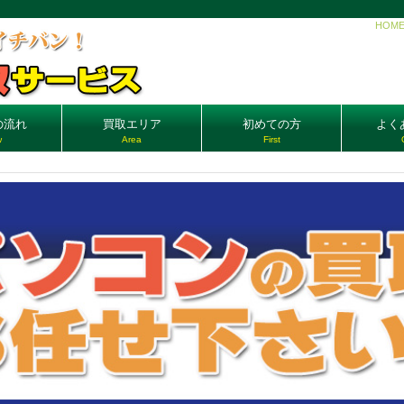
HOM
の流れ
買取エリア
初めての方
よく
w
Area
First